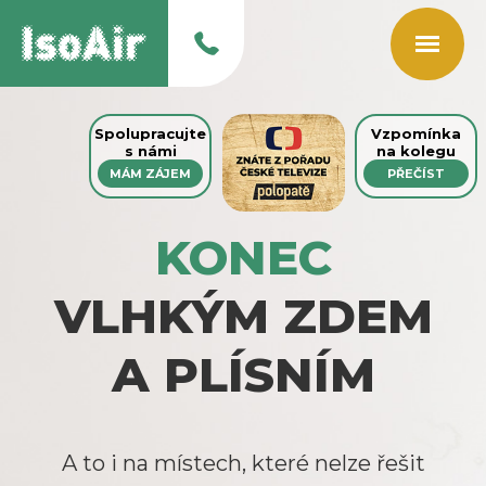
Spolupracujte
Vzpomínka
s námi
na kolegu
MÁM ZÁJEM
PŘEČÍST
KONEC
VLHKÝM ZDEM
A PLÍSNÍM
A to i na místech, které nelze řešit