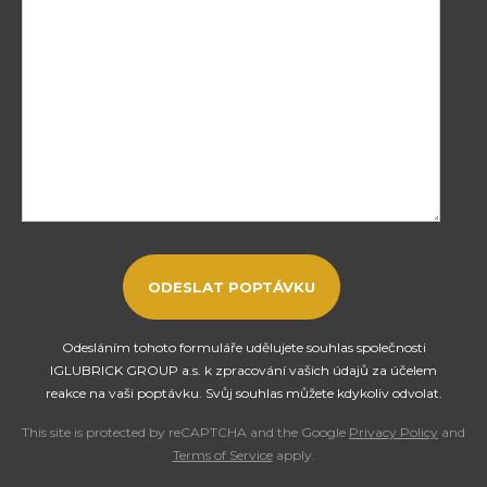
Odesláním tohoto formuláře udělujete souhlas společnosti
IGLUBRICK GROUP a.s. k zpracování vašich údajů za účelem
reakce na vaši poptávku. Svůj souhlas můžete kdykoliv odvolat.
This site is protected by reCAPTCHA and the Google
Privacy Policy
and
Terms of Service
apply.